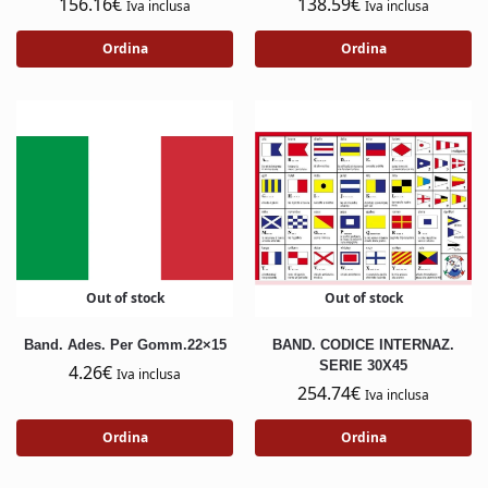
156.16
€
138.59
€
Iva inclusa
Iva inclusa
Ordina
Ordina
Out of stock
Out of stock
Band. Ades. Per Gomm.22×15
BAND. CODICE INTERNAZ.
SERIE 30X45
4.26
€
Iva inclusa
254.74
€
Iva inclusa
Ordina
Ordina