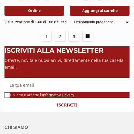
Ordina
Aggiungi al carrello
Visualizzazione di 1-60 di 168 risultati
1
2
3
ISCRIVITI ALLA NEWSLETTER
Offerte, novità e nuovi arrivi, direttamente nella tua casella
email.
La tua email
Ho letto e accetto l'
Informativa Privacy
ISCRIVITI
CHI SIAMO