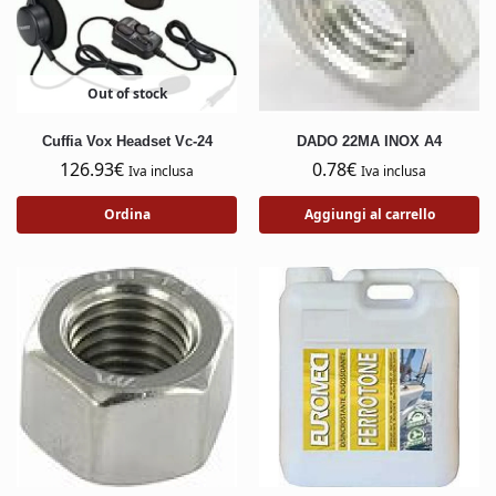
Out of stock
Cuffia Vox Headset Vc-24
DADO 22MA INOX A4
126.93
€
0.78
€
Iva inclusa
Iva inclusa
Ordina
Aggiungi al carrello