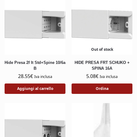
Out of stock
Hide Presa 2f It Std+Spine 10/6a
HIDE PRESA FRT SCHUKO +
B
SPINA 16A
28.55
€
5.08
€
Iva inclusa
Iva inclusa
Aggiungi al carrello
Ordina