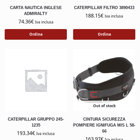
CARTA NAUTICA INGLESE
CATERPILLAR FILTRO 3890433
ADMIRALTY
188.15
€
Iva inclusa
74.36
€
Iva inclusa
Ordina
Ordina
Out of stock
CATERPILLAR GRUPPO 245-
CINTURA SICUREZZA
1235
POMPIERE IGNIFUGA MIS L 58-
66
193.34
€
Iva inclusa
163.97
€
Iva inclusa