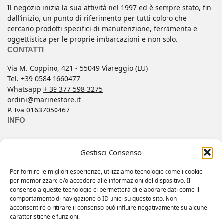
Il negozio inizia la sua attività nel 1997 ed è sempre stato, fin
dall’inizio, un punto di riferimento per tutti coloro che
cercano prodotti specifici di manutenzione, ferramenta e
oggettistica per le proprie imbarcazioni e non solo.
CONTATTI
Via M. Coppino, 421 - 55049 Viareggio (LU)
Tel. +39 0584 1660477
Whatsapp
+ 39 377 598 3275
ordini@marinestore.it
P. Iva 01637050467
INFO
Contatti
Gestisci Consenso
Condizioni di Vendita
FAQ
Per fornire le migliori esperienze, utilizziamo tecnologie come i cookie
per memorizzare e/o accedere alle informazioni del dispositivo. Il
Informativa Privacy
consenso a queste tecnologie ci permetterà di elaborare dati come il
Il mio account
comportamento di navigazione o ID unici su questo sito. Non
acconsentire o ritirare il consenso può influire negativamente su alcune
Wishlist
caratteristiche e funzioni.