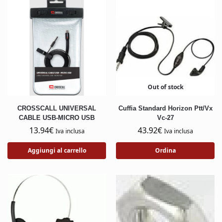
Out of stock
CROSSCALL UNIVERSAL
Cuffia Standard Horizon Ptt/Vx
CABLE USB-MICRO USB
Vc-27
13.94
€
43.92
€
Iva inclusa
Iva inclusa
Aggiungi al carrello
Ordina