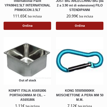
International Paint
JUST BIG ARLECCHINO BIG (da
YPA984/2.5LT INTERNATIONAL
2 a 3.90 mt di estensione) FILO
PRIMOCON 2.5LT
STENDIPANNI
111.65
€
20.99
€
Iva inclusa
Iva inclusa
Ordina
Ordina
Out of stock
KONFIT ITALIA AS691806
KONG 555050000KK
PORTAGOMMA M CIL. –
MOSCHETTONE A PERA MM 50
AS691806
M.M.
1.11
€
7.12
€
Iva inclusa
Iva inclusa