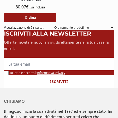
RELAX 2 50N
80.07
€
Iva inclusa
Ordina
Visualizzazione di 5 risultati
ISCRIVITI ALLA NEWSLETTER
Offerte, novità e nuovi arrivi, direttamente nella tua casella
email.
La tua email
Ho letto e accetto l'
Informativa Privacy
ISCRIVITI
CHI SIAMO
Il negozio inizia la sua attività nel 1997 ed è sempre stato, fin
dall’inizio, un punto di riferimento per tutti coloro che