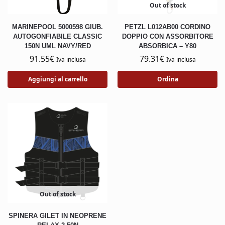
Out of stock
MARINEPOOL 5000598 GIUB.
PETZL L012AB00 CORDINO
AUTOGONFIABILE CLASSIC
DOPPIO CON ASSORBITORE
150N UML NAVY/RED
ABSORBICA – Y80
91.55
€
79.31
€
Iva inclusa
Iva inclusa
Aggiungi al carrello
Ordina
Out of stock
SPINERA GILET IN NEOPRENE