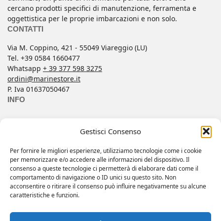
cercano prodotti specifici di manutenzione, ferramenta e
oggettistica per le proprie imbarcazioni e non solo.
CONTATTI
Via M. Coppino, 421 - 55049 Viareggio (LU)
Tel. +39 0584 1660477
Whatsapp
+ 39 377 598 3275
ordini@marinestore.it
P. Iva 01637050467
INFO
Contatti
Gestisci Consenso
Condizioni di Vendita
FAQ
Per fornire le migliori esperienze, utilizziamo tecnologie come i cookie
per memorizzare e/o accedere alle informazioni del dispositivo. Il
Informativa Privacy
consenso a queste tecnologie ci permetterà di elaborare dati come il
Il mio account
comportamento di navigazione o ID unici su questo sito. Non
acconsentire o ritirare il consenso può influire negativamente su alcune
Wishlist
caratteristiche e funzioni.
Copyright 2025 © All rights reserved.