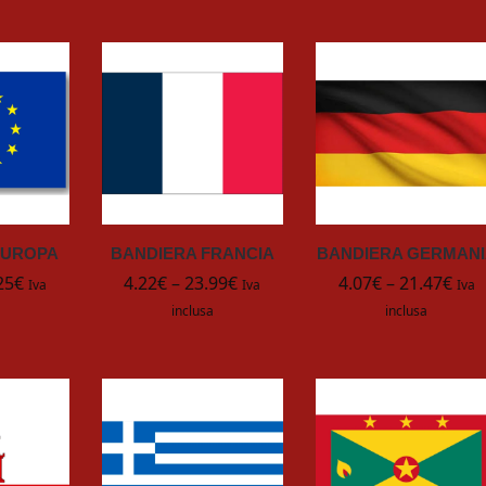
EUROPA
BANDIERA FRANCIA
BANDIERA GERMANI
25
€
4.22
€
–
23.99
€
4.07
€
–
21.47
€
Iva
Iva
Iva
inclusa
inclusa