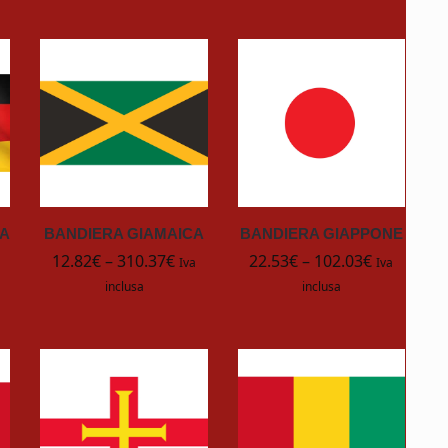
A
BANDIERA GIAMAICA
BANDIERA GIAPPONE
12.82
€
–
310.37
€
22.53
€
–
102.03
€
Iva
Iva
inclusa
inclusa