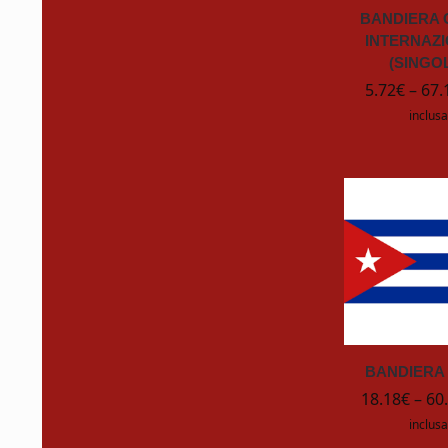
FLITE
BANDIERA 
INTERNAZI
Flitz
(SINGO
5.72
€
–
67.
FSR
inclusa
Gardena
Gelair
GooGone
HAFELE
HENKEL
BANDIERA
18.18
€
–
60
HOZELOCK
inclusa