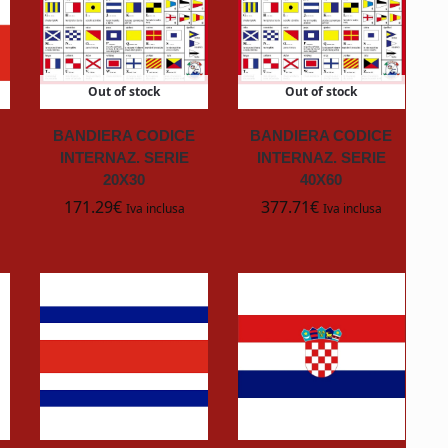
Out of stock
Out of stock
BANDIERA CODICE
BANDIERA CODICE
INTERNAZ. SERIE
INTERNAZ. SERIE
20X30
40X60
171.29
€
377.71
€
Iva inclusa
Iva inclusa