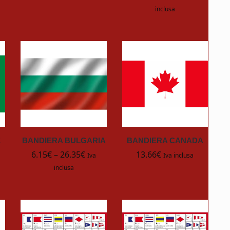
inclusa
E
BANDIERA BULGARIA
BANDIERA CANADA
6.15
€
–
26.35
€
13.66
€
Iva
Iva inclusa
inclusa