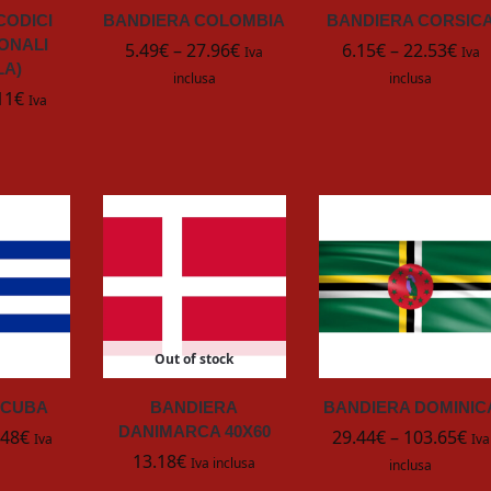
CODICI
BANDIERA COLOMBIA
BANDIERA CORSIC
ONALI
5.49
€
–
27.96
€
6.15
€
–
22.53
€
Iva
Iva
LA)
inclusa
inclusa
11
€
Iva
Out of stock
 CUBA
BANDIERA
BANDIERA DOMINIC
DANIMARCA 40X60
.48
€
29.44
€
–
103.65
€
Iva
Iva
13.18
€
Iva inclusa
inclusa