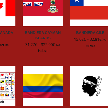
CANADA
BANDIERA CAYMAN
BANDIERA CILE
0
ISLANDS
15.02
€
–
32.81
€
Iva
31.27
€
–
322.00
€
inclusa
Iva
inclusa
inclusa
ock