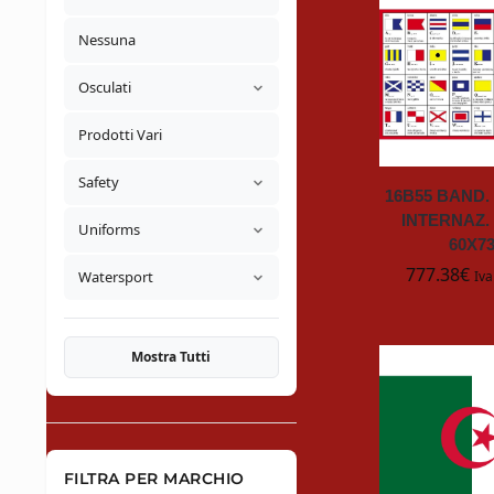
Nessuna
Osculati
Prodotti Vari
Safety
16B55 BAND.
INTERNAZ.
Uniforms
60X7
777.38
€
Watersport
Iva
Mostra Tutti
FILTRA PER MARCHIO