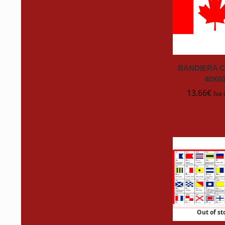
CRC
DOWNY
BANDIERA 
Duracell
40X6
13.66
€
Iva 
EUROMECI
Exide
fanton
FAS
FLIP Cards
Out of st