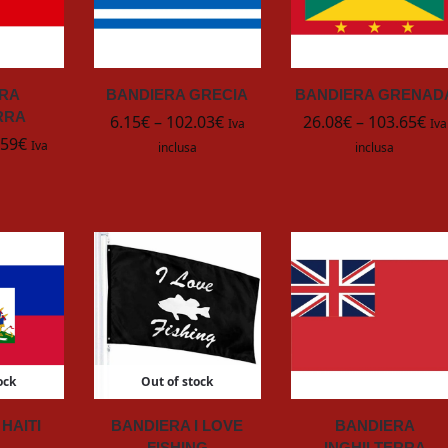
ERA
BANDIERA GRECIA
BANDIERA GRENAD
RRA
6.15
€
–
102.03
€
26.08
€
–
103.65
€
Iva
Iva
.59
€
Iva
inclusa
inclusa
ock
Out of stock
HAITI
BANDIERA I LOVE
BANDIERA
FISHING
INGHILTERRA