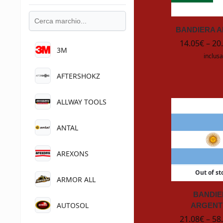
BANDIERA A
14.05
€
–
20
3M
inclusa
AFTERSHOKZ
ALLWAY TOOLS
ANTAL
AREXONS
Out of st
ARMOR ALL
BANDI
AUTOSOL
ARGENT
21.08
€
–
58