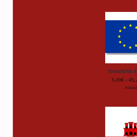
HYTERA
InternationalPaint
Italia Marine
Italweber
Jobe
BANDIERA 
5.49
€
–
45.
John Deere
inclusa
Just Big
K2R
Karcher