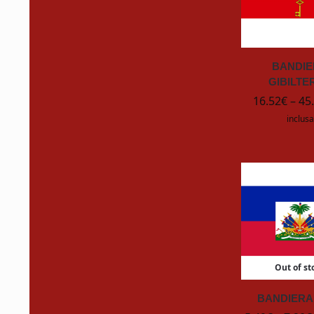
KENWOOD
K
BANDI
King & King
GIBILTE
16.52
€
–
45
Konfit Italia
inclusa
KONG
KS Tools
LEATHERMAN
LedLenser
Out of st
Makita
BANDIERA 