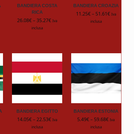
A
BANDIERA COSTA
BANDIERA CROAZIA
RICA
11.25
€
–
51.61
€
Iva
26.08
€
–
35.27
€
Iva
inclusa
inclusa
A
BANDIERA EGITTO
BANDIERA ESTONIA
14.05
€
–
22.53
€
5.49
€
–
59.68
€
Iva
Iva
inclusa
inclusa