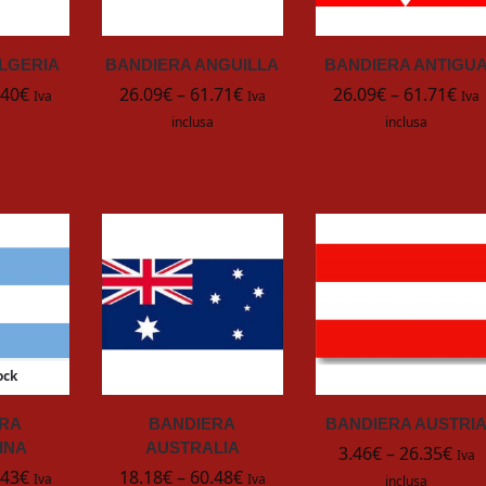
LGERIA
BANDIERA ANGUILLA
BANDIERA ANTIGU
.40
€
26.09
€
–
61.71
€
26.09
€
–
61.71
€
Iva
Iva
Iva
inclusa
inclusa
ock
ERA
BANDIERA
BANDIERA AUSTRI
INA
AUSTRALIA
3.46
€
–
26.35
€
Iva
.43
€
18.18
€
–
60.48
€
Iva
Iva
inclusa