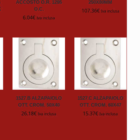
5
ACCOSTO O.R. 1295
250X80MM
X
O.C.
107.36
€
Iva inclusa
6.04
€
Iva inclusa
1527.B ALZAPAIOLO
1527.C ALZAPAIOLO
OTT. CROM. 50X40
OTT. CROM. 60X47
26.18
€
15.37
€
Iva inclusa
Iva inclusa