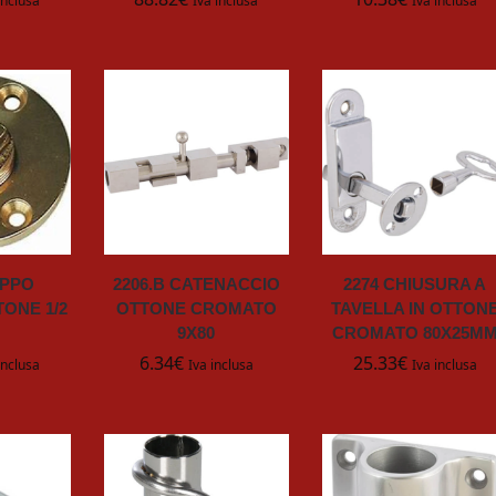
inclusa
Iva inclusa
Iva inclusa
APPO
2206.B CATENACCIO
2274 CHIUSURA A
ONE 1/2
OTTONE CROMATO
TAVELLA IN OTTON
9X80
CROMATO 80X25M
6.34
€
25.33
€
inclusa
Iva inclusa
Iva inclusa