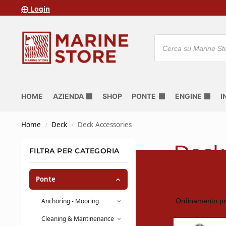
⨁ Login
HOME
AZIENDA
SHOP
PONTE
ENGINE
I
Home
Deck
Deck Accessories
/
/
Deck
FILTRA PER CATEGORIA
Ponte
Anchoring - Mooring
Cleaning & Mantinenance