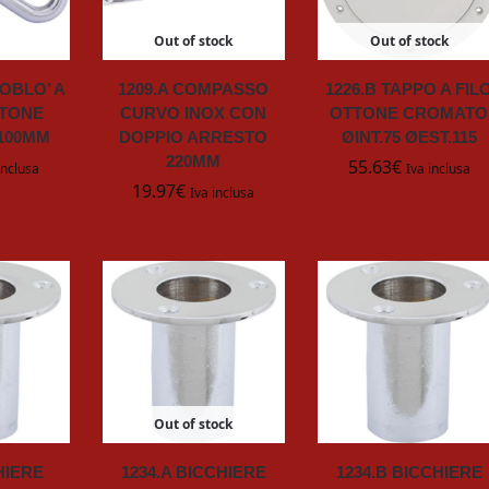
Out of stock
Out of stock
IOBLO’ A
1209.A COMPASSO
1226.B TAPPO A FIL
TTONE
CURVO INOX CON
OTTONE CROMATO
100MM
DOPPIO ARRESTO
ØINT.75 ØEST.115
220MM
55.63
€
inclusa
Iva inclusa
19.97
€
Iva inclusa
Out of stock
HIERE
1234.A BICCHIERE
1234.B BICCHIERE