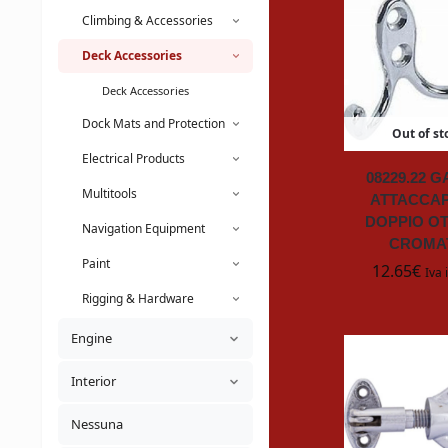
Climbing & Accessories
Deck Accessories
Deck Accessories
Dock Mats and Protection
Out of st
Electrical Products
08229.22 
Multitools
ATTACCAP
DOPPIO O
Navigation Equipment
CROMA
Paint
12.65
€
Iva 
Rigging & Hardware
Engine
Interior
Nessuna