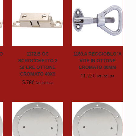
TO
1172.B OC
1180.A REGGIOBLO’ A
SCROCCHETTO 2
VITE IN OTTONE
SFERE OTTONE
CROMATO 80MM
CROMATO 49X9
11.22
€
Iva inclusa
5.78
€
Iva inclusa