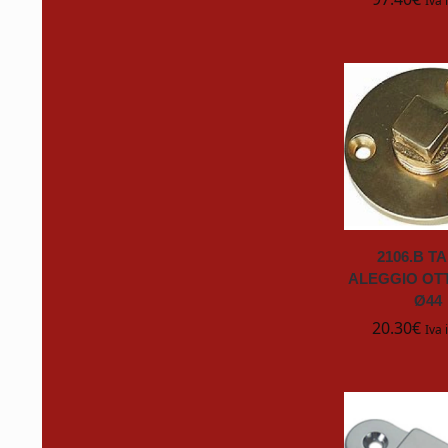
Iva 
InternationalPaint
Italia Marine
Italweber
Jobe
John Deere
2106.B T
Just Big
ALEGGIO OTT
Ø44
20.30
€
K2R
Iva 
Karcher
KENWOOD
K