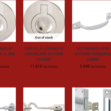
Out of stock
PAIOLO
1528 OL ALZAPAIOLO
1573 MANIGLIA IN
. C. MM
CIRCOLARE OTTONE
OTTONE CROMATO
LUCIDO
110MM
11.81
€
6.64
€
inclusa
Iva inclusa
Iva inclusa