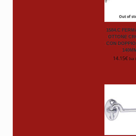
DOWNY
Out of st
Duracell
1584.C FER
OTTONE C
EUROMECI
CON DOPPIO
140M
Exide
14.15
€
Iva 
fanton
FAS
FLIP Cards
FLITE
Flitz