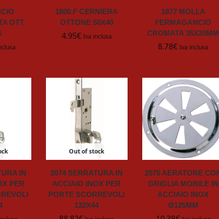
NCIO
1800.F CERNIERA
1877 MOLLA
A OTT.
OTTONE 50X40
FERMAGANCIO
5
CROMATA 35X20M
4.95
€
Iva inclusa
8.78
€
nclusa
Iva inclusa
ock
Out of stock
TURA IN
2074 SERRATURA IN
2075 AERATORE CO
OX PER
ACCIAIO INOX PER
GRIGLIA MOBILE IN
REVOLI
PORTE SCORREVOLI
ACCIAIO INOX
4
132X44
Ø125MM
88.82
€
10.38
€