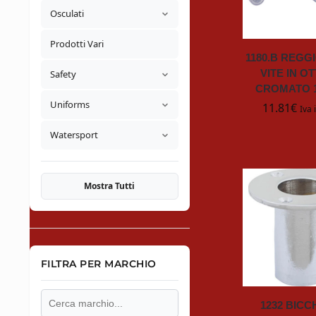
Osculati
Prodotti Vari
1180.B REGG
VITE IN O
Safety
CROMATO 
Uniforms
11.81
€
Iva 
Watersport
Mostra Tutti
FILTRA PER MARCHIO
1232 BICC