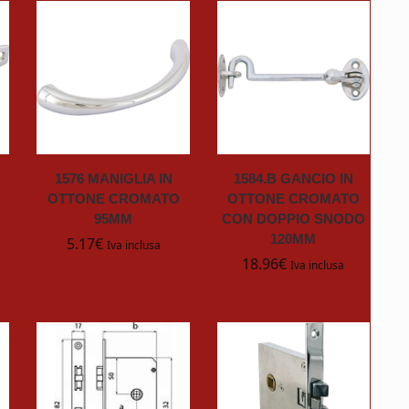
1576 MANIGLIA IN
1584.B GANCIO IN
OTTONE CROMATO
OTTONE CROMATO
95MM
CON DOPPIO SNODO
120MM
5.17
€
Iva inclusa
18.96
€
Iva inclusa