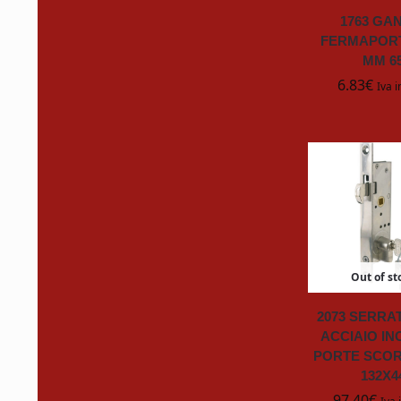
1763 GA
FERMAPORT
FSR
MM 6
6.83
€
Iva i
Gardena
Gelair
GooGone
HAFELE
HENKEL
Out of st
2073 SERRA
HOZELOCK
ACCIAIO IN
PORTE SCOR
HYTERA
132X4
97.40
€