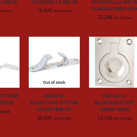
 MM 30
PASSERELLA MM 20
PASSERELLA MM 2
FLANGIA 50MM INO
19.62
€
inclusa
Iva inclusa
23.24
€
Iva inclusa
Out of stock
A OTTONE
1320.B OL
1527.A.O.C.
60X18
PASSACAVO OTTONE
ALZAPAIOLO OTT.
LUCIDO MM 107
CROM. 40X30
nclusa
20.50
€
12.42
€
Iva inclusa
Iva inclusa