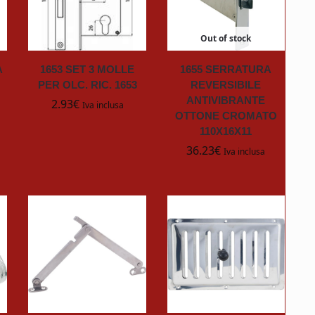
Out of stock
A
1653 SET 3 MOLLE
1655 SERRATURA
PER OLC. RIC. 1653
REVERSIBILE
ANTIVIBRANTE
2.93
€
Iva inclusa
OTTONE CROMATO
110X16X11
36.23
€
Iva inclusa