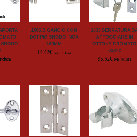
ock
MAPORTA
1585.B GANCIO CON
1633 SERRATURA D
ROMATO
DOPPIO SNODO INOX
APPOGGIARE IN
 SNODO
160MM
OTTONE CROMATO
M
62X42
14.42
€
Iva inclusa
35.62
€
inclusa
Iva inclusa