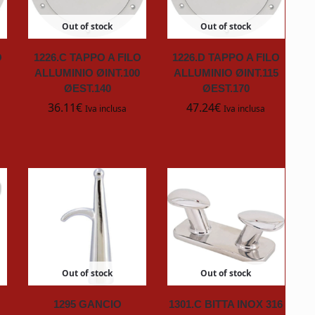
Out of stock
Out of stock
O
1226.C TAPPO A FILO
1226.D TAPPO A FILO
ALLUMINIO ØINT.100
ALLUMINIO ØINT.115
ØEST.140
ØEST.170
36.11
€
47.24
€
Iva inclusa
Iva inclusa
Out of stock
Out of stock
1295 GANCIO
1301.C BITTA INOX 316