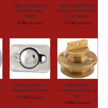
1985.A COMPASSO
1991.A AREATORE A
SNODATO INOX
GRIGLIA MOBILE INOX
M
150MM
O.R. 1991 A
8.98
€
13.18
€
Iva inclusa
Iva inclusa
N
2078 ALZAPAIOLO
2106.A TAPPO
ANTIVIBRANTE 2078
ALEGGIO OTTONE 3/8
Ø37
11.25
€
Iva inclusa
8.98
€
Iva inclusa