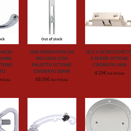
ock
Out of stock
GANCIO
1149 SERRATURA DA
1172.A SCROCCHET
ANNI
INCASSO CON
2 SFERE OTTONE
TTONE
PALETTO OTTONE
CROMATO 44X8
TO
CROMATO 83X46
4.29
€
Iva inclusa
43.55
€
inclusa
Iva inclusa