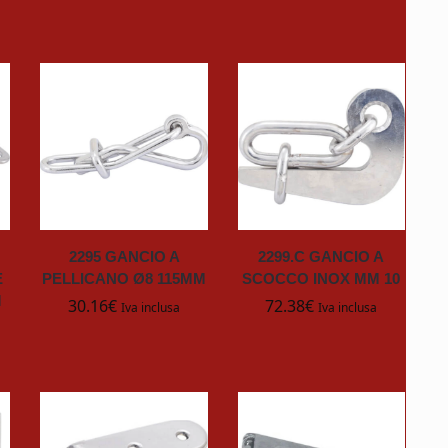
2295 GANCIO A
2299.C GANCIO A
E
PELLICANO Ø8 115MM
SCOCCO INOX MM 10
M
30.16
€
72.38
€
Iva inclusa
Iva inclusa