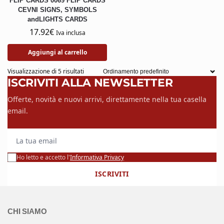
FLIP CARDS 0069 FLIP CARDS
CEVNI SIGNS, SYMBOLS
andLIGHTS CARDS
17.92
€
Iva inclusa
Aggiungi al carrello
Visualizzazione di 5 risultati
ISCRIVITI ALLA NEWSLETTER
Offerte, novità e nuovi arrivi, direttamente nella tua casella
email.
La tua email
Ho letto e accetto l'
Informativa Privacy
ISCRIVITI
CHI SIAMO