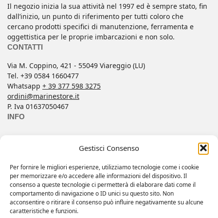
Il negozio inizia la sua attività nel 1997 ed è sempre stato, fin
dall’inizio, un punto di riferimento per tutti coloro che
cercano prodotti specifici di manutenzione, ferramenta e
oggettistica per le proprie imbarcazioni e non solo.
CONTATTI
Via M. Coppino, 421 - 55049 Viareggio (LU)
Tel. +39 0584 1660477
Whatsapp
+ 39 377 598 3275
ordini@marinestore.it
P. Iva 01637050467
INFO
Contatti
Gestisci Consenso
Condizioni di Vendita
FAQ
Per fornire le migliori esperienze, utilizziamo tecnologie come i cookie
per memorizzare e/o accedere alle informazioni del dispositivo. Il
Informativa Privacy
consenso a queste tecnologie ci permetterà di elaborare dati come il
Il mio account
comportamento di navigazione o ID unici su questo sito. Non
acconsentire o ritirare il consenso può influire negativamente su alcune
Wishlist
caratteristiche e funzioni.