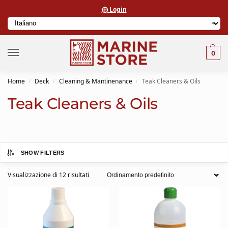
⨁ Login
0
Home
Deck
Cleaning & Mantinenance
Teak Cleaners & Oils
/
/
/
Teak Cleaners & Oils
SHOW FILTERS
Visualizzazione di 12 risultati