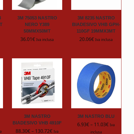
8
3M 75053 NASTRO
3M 8235 NASTRO
T
NERO Y389
BIADESIVO VHB GPH-
50MMX50MT
110GF 19MMX3MT
36.01
€
20.06
€
Iva inclusa
Iva inclusa
3M NASTRO
3M NASTRO BLU
BIADESIVO VHB 4910F
6.93
€
–
11.03
€
Iva
88.30
€
–
130.72
€
sa
Iva
inclusa