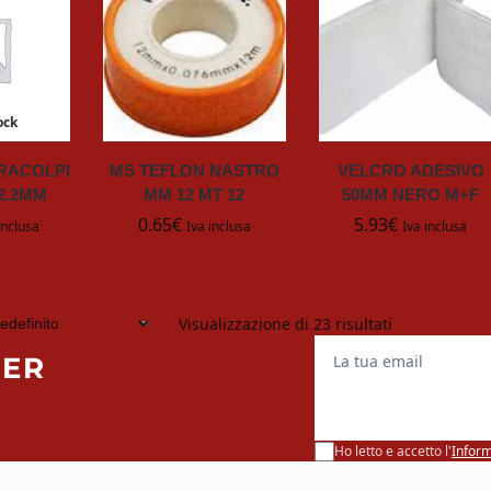
ock
ARACOLPI
MS TEFLON NASTRO
VELCRO ADESIVO
X2.2MM
MM 12 MT 12
50MM NERO M+F
0.65
€
5.93
€
inclusa
Iva inclusa
Iva inclusa
Visualizzazione di 23 risultati
La tua email
TER
Ho letto e accetto l'
Inform