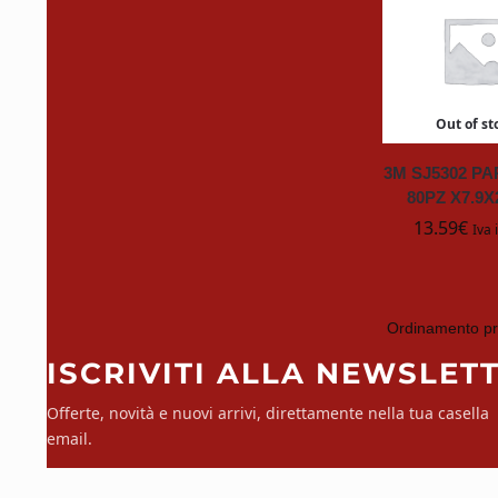
CRC
DOWNY
Out of st
Duracell
3M SJ5302 P
80PZ X7.9
EUROMECI
13.59
€
Iva 
Exide
fanton
ISCRIVITI ALLA NEWSLET
FAS
Offerte, novità e nuovi arrivi, direttamente nella tua casella
email.
FLIP Cards