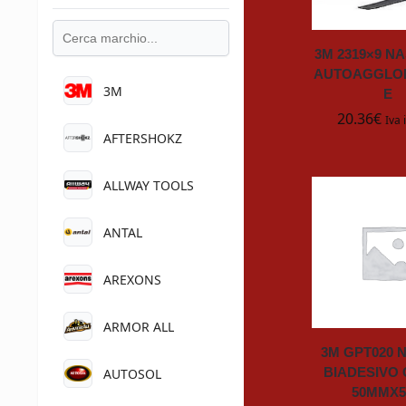
3M 2319×9 N
AUTOAGGLO
3M
E
20.36
€
Iva 
AFTERSHOKZ
ALLWAY TOOLS
ANTAL
AREXONS
ARMOR ALL
3M GPT020 
BIADESIVO 
AUTOSOL
50MMX