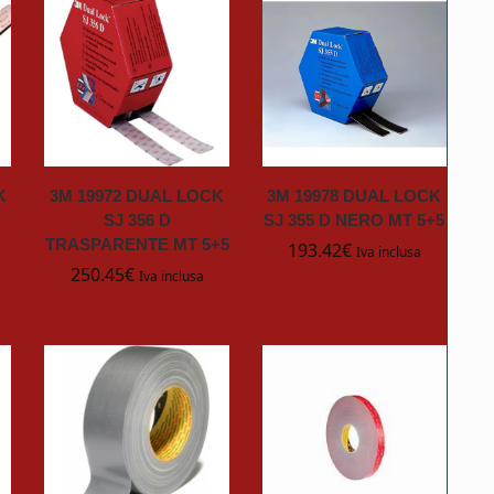
K
3M 19972 DUAL LOCK
3M 19978 DUAL LOCK
SJ 356 D
SJ 355 D NERO MT 5+5
TRASPARENTE MT 5+5
193.42
€
Iva inclusa
250.45
€
Iva inclusa