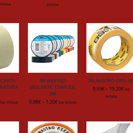
inclusa
inclusa
 CARTA
3M NASTRO
3M NASTRO ORO 24
ERATURA
ISOLANTE TEMFLEX
9.59
€
–
19.20
€
Iva
165
inclusa
0.98
€
–
1.20
€
Iva inclusa
Iva inclusa