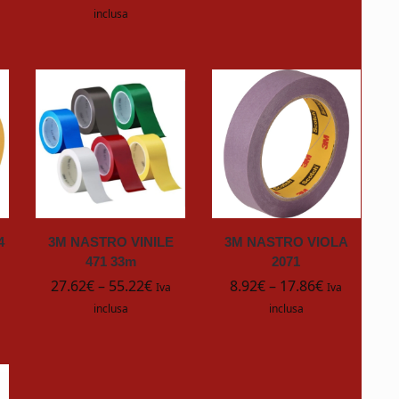
inclusa
4
3M NASTRO VINILE
3M NASTRO VIOLA
471 33m
2071
27.62
€
–
55.22
€
8.92
€
–
17.86
€
Iva
Iva
inclusa
inclusa