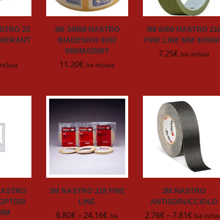
ASTRO 23
3M 34058 NASTRO
3M 6300 NASTRO 21
MERANT
BIADESIVO 9192
FINE LINE MM 3X55M
50MMX25MT
7.25
€
Iva inclusa
11.20
€
inclusa
Iva inclusa
NASTRO
3M NASTRO 218 FINE
3M NASTRO
GPT020
LINE
ANTISDRUCCIOLO
50M
6.80
€
–
24.16
€
2.76
€
–
7.81
€
Iva
Iva inclu