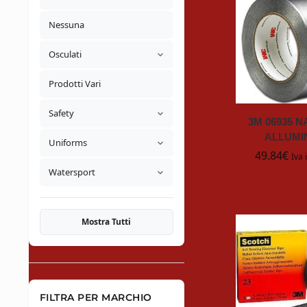
Nessuna
Osculati
Prodotti Vari
Safety
3M 06935 
ALLUMI
Uniforms
49.84
€
Iva 
Watersport
Mostra Tutti
FILTRA PER MARCHIO