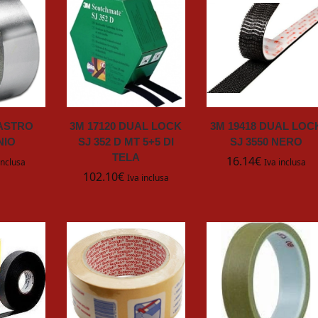
NASTRO
3M 17120 DUAL LOCK
3M 19418 DUAL LOC
NIO
SJ 352 D MT 5+5 DI
SJ 3550 NERO
TELA
16.14
€
inclusa
Iva inclusa
102.10
€
Iva inclusa