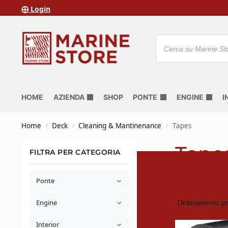
⨁ Login
HOME
AZIENDA
SHOP
PONTE
ENGINE
I
Home
Deck
Cleaning & Mantinenance
Tapes
/
/
/
Tape
FILTRA PER CATEGORIA
Ponte
Engine
Interior