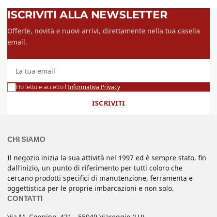
ISCRIVITI ALLA NEWSLETTER
Offerte, novità e nuovi arrivi, direttamente nella tua casella
email.
La tua email
Ho letto e accetto l'
Informativa Privacy
ISCRIVITI
CHI SIAMO
Il negozio inizia la sua attività nel 1997 ed è sempre stato, fin
dall’inizio, un punto di riferimento per tutti coloro che
cercano prodotti specifici di manutenzione, ferramenta e
oggettistica per le proprie imbarcazioni e non solo.
CONTATTI
Via M. Coppino, 421 - 55049 Viareggio (LU)