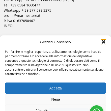
Tel. +39 0584 1660477
Whatsapp
+ 39 377 598 3275
ordini@marinestore.it
P. Iva 01637050467
INFO
Contatti
Gestisci Consenso
Condizioni di Vendita
FAQ
Per fornire le migliori esperienze, utilizziamo tecnologie come i cookie
per memorizzare e/o accedere alle informazioni del dispositivo. Il
Informativa Privacy
consenso a queste tecnologie ci permetterà di elaborare dati come il
Il mio account
comportamento di navigazione o ID unici su questo sito. Non
acconsentire o ritirare il consenso può influire negativamente su alcune
Wishlist
caratteristiche e funzioni.
Copyright 2025 © All rights reserved.
Accetta
Web by
Eclectic Design
Nega
Visualizza le preferenze