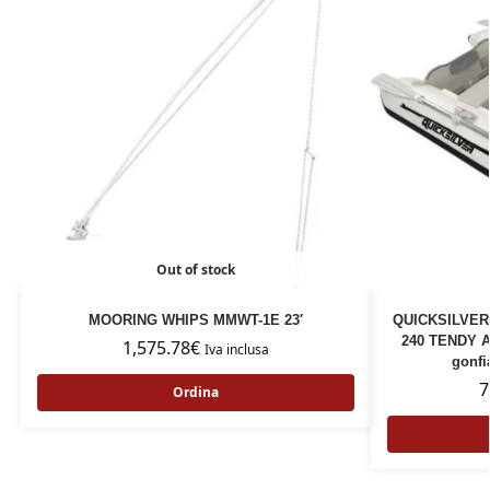
Out of stock
MOORING WHIPS MMWT-1E 23′
QUICKSILVER
240 TENDY A
1,575.78
€
Iva inclusa
gonfi
7
Ordina