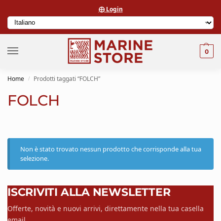
⨁ Login
0
Home
Prodotti taggati “FOLCH”
/
FOLCH
Non è stato trovato nessun prodotto che corrisponde alla tua
selezione.
ISCRIVITI ALLA NEWSLETTER
Offerte, novità e nuovi arrivi, direttamente nella tua casella
email.