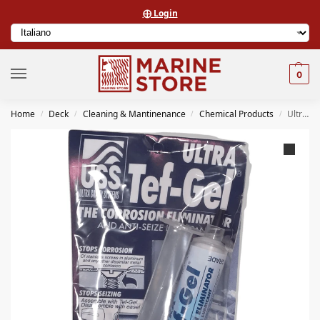
⨁ Login
0
Home
Deck
Cleaning & Mantinenance
Chemical Products
Ultra Tef-Gel TG-1 TEF-GEL ULTRA 1 OZ. – 28 GR.
/
/
/
/