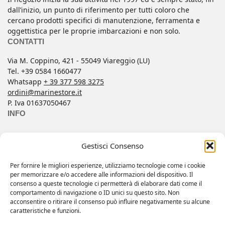
dall’inizio, un punto di riferimento per tutti coloro che
cercano prodotti specifici di manutenzione, ferramenta e
oggettistica per le proprie imbarcazioni e non solo.
CONTATTI
Via M. Coppino, 421 - 55049 Viareggio (LU)
Tel. +39 0584 1660477
Whatsapp
+ 39 377 598 3275
ordini@marinestore.it
P. Iva 01637050467
INFO
Contatti
Gestisci Consenso
Condizioni di Vendita
FAQ
Per fornire le migliori esperienze, utilizziamo tecnologie come i cookie
per memorizzare e/o accedere alle informazioni del dispositivo. Il
Informativa Privacy
consenso a queste tecnologie ci permetterà di elaborare dati come il
Il mio account
comportamento di navigazione o ID unici su questo sito. Non
acconsentire o ritirare il consenso può influire negativamente su alcune
Wishlist
caratteristiche e funzioni.