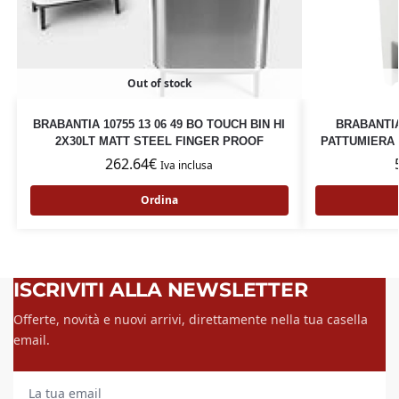
Out of stock
BRABANTIA 10755 13 06 49 BO TOUCH BIN HI
BRABANTIA
2X30LT MATT STEEL FINGER PROOF
PATTUMIERA 
262.64
€
Iva inclusa
Ordina
ISCRIVITI ALLA NEWSLETTER
Offerte, novità e nuovi arrivi, direttamente nella tua casella
email.
La tua email