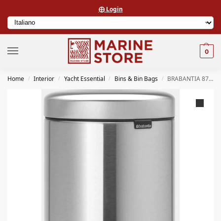
⨁ Login
0
Home
Interior
Yacht Essential
Bins & Bin Bags
BRABANTIA 8710755112645 NEWICON PATTUMIERA A PEDALE 5LT (MATT STEEL FINGERPRINT PROOF)
/
/
/
/