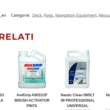
_en
Categorie:
Deck
,
Flags
,
Navigation Equipment
,
Ness
RELATI
6/1
AwlGrip A0031/1P
Nautic Clean 09/5LT
Na
AX
BRUSH ACTIVATOR
09 PROFESSIONAL
PINTA
UNIVERSAL