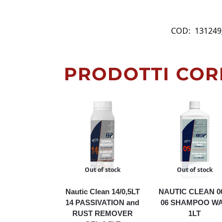
COD:
131249
PRODOTTI COR
Out of stock
Out of stock
Nautic Clean 14/0,5LT
NAUTIC CLEAN 0
14 PASSIVATION and
06 SHAMPOO W
RUST REMOVER
1LT