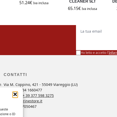
CLEANER 5LT
DE
51.24
€
a
Iva inclusa
65.15
€
Iva inclusa
La tua email
Ho letto e accetto l'
Infor
CONTATTI
n
Via M. Coppino, 421 - 55049 Viareggio (LU)
no
Tel. +39 0584 1660477
a
Whatsapp
+ 39 377 598 3275
ordini@marinestore.it
P. Iva 01637050467
queste
azione o ID