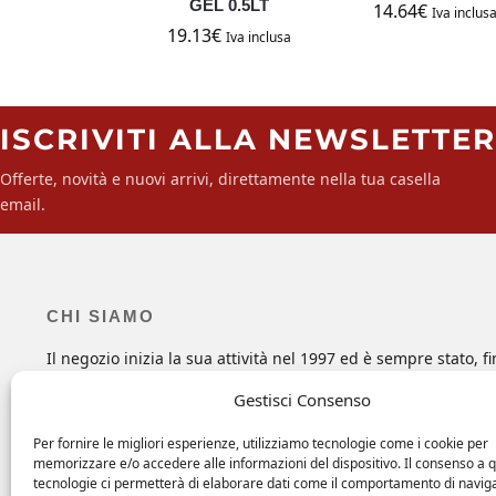
GEL 0.5LT
14.64
€
Iva inclus
19.13
€
Iva inclusa
ISCRIVITI ALLA NEWSLETTER
Offerte, novità e nuovi arrivi, direttamente nella tua casella
email.
CHI SIAMO
Il negozio inizia la sua attività nel 1997 ed è sempre stato, fi
dall’inizio, un punto di riferimento per tutti coloro che cerca
Gestisci Consenso
prodotti specifici di manutenzione, ferramenta e oggettistic
per le proprie imbarcazioni e non solo.
Per fornire le migliori esperienze, utilizziamo tecnologie come i cookie per
memorizzare e/o accedere alle informazioni del dispositivo. Il consenso a 
tecnologie ci permetterà di elaborare dati come il comportamento di navig