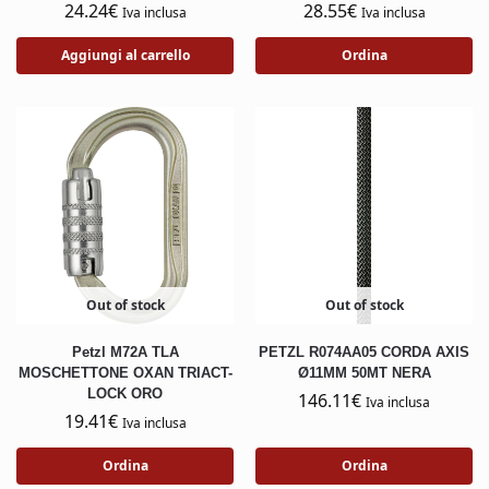
24.24
€
28.55
€
Iva inclusa
Iva inclusa
Aggiungi al carrello
Ordina
Out of stock
Out of stock
Petzl M72A TLA
PETZL R074AA05 CORDA AXIS
MOSCHETTONE OXAN TRIACT-
Ø11MM 50MT NERA
LOCK ORO
146.11
€
Iva inclusa
19.41
€
Iva inclusa
Ordina
Ordina