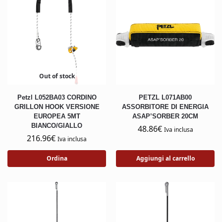
Out of stock
Petzl L052BA03 CORDINO
PETZL L071AB00
GRILLON HOOK VERSIONE
ASSORBITORE DI ENERGIA
EUROPEA 5MT
ASAP’SORBER 20CM
BIANCO/GIALLO
48.86
€
Iva inclusa
216.96
€
Iva inclusa
Ordina
Aggiungi al carrello