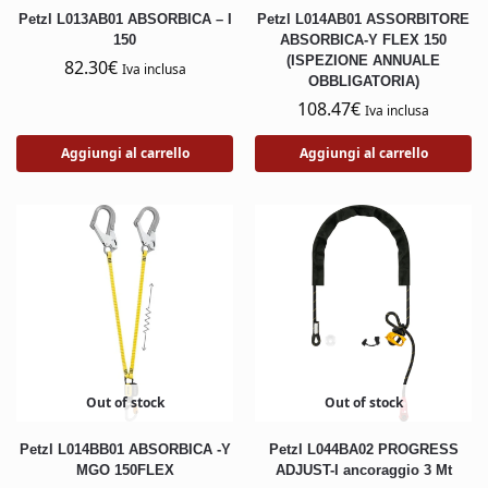
Petzl L013AB01 ABSORBICA – I
Petzl L014AB01 ASSORBITORE
150
ABSORBICA-Y FLEX 150
(ISPEZIONE ANNUALE
82.30
€
Iva inclusa
OBBLIGATORIA)
108.47
€
Iva inclusa
Aggiungi al carrello
Aggiungi al carrello
Out of stock
Out of stock
Petzl L014BB01 ABSORBICA -Y
Petzl L044BA02 PROGRESS
MGO 150FLEX
ADJUST-I ancoraggio 3 Mt