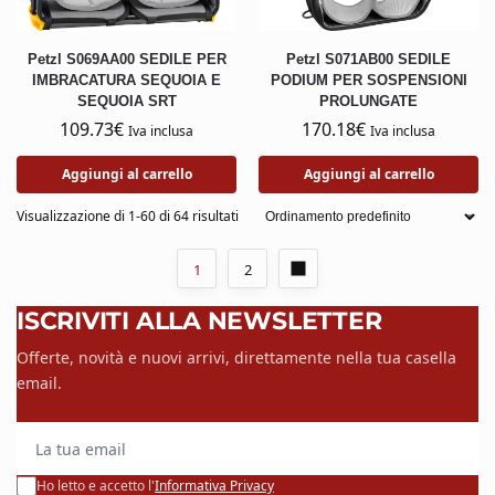
Petzl S069AA00 SEDILE PER
Petzl S071AB00 SEDILE
IMBRACATURA SEQUOIA E
PODIUM PER SOSPENSIONI
SEQUOIA SRT
PROLUNGATE
109.73
€
170.18
€
Iva inclusa
Iva inclusa
Aggiungi al carrello
Aggiungi al carrello
Visualizzazione di 1-60 di 64 risultati
1
2
ISCRIVITI ALLA NEWSLETTER
Offerte, novità e nuovi arrivi, direttamente nella tua casella
email.
La tua email
Ho letto e accetto l'
Informativa Privacy