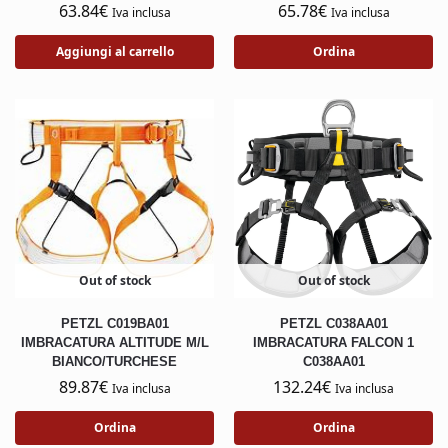
63.84
€
65.78
€
Iva inclusa
Iva inclusa
Aggiungi al carrello
Ordina
Out of stock
Out of stock
PETZL C019BA01
PETZL C038AA01
IMBRACATURA ALTITUDE M/L
IMBRACATURA FALCON 1
BIANCO/TURCHESE
C038AA01
89.87
€
132.24
€
Iva inclusa
Iva inclusa
Ordina
Ordina