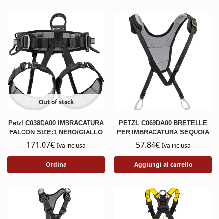
Out of stock
Petzl C038DA00 IMBRACATURA
PETZL C069DA00 BRETELLE
FALCON SIZE:1 NERO/GIALLO
PER IMBRACATURA SEQUOIA
171.07
€
57.84
€
Iva inclusa
Iva inclusa
Ordina
Aggiungi al carrello