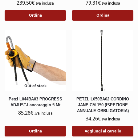
239.50
€
79.31
€
Iva inclusa
Iva inclusa
Ordina
Ordina
Out of stock
Petzl L044BA03 PROGRESS
PETZL L050BA02 CORDINO
ADJUST-I ancoraggio 5 Mt
JANE CM 150 (ISPEZIONE
ANNUALE OBBLIGATORIA)
85.28
€
Iva inclusa
34.26
€
Iva inclusa
Ordina
Aggiungi al carrello