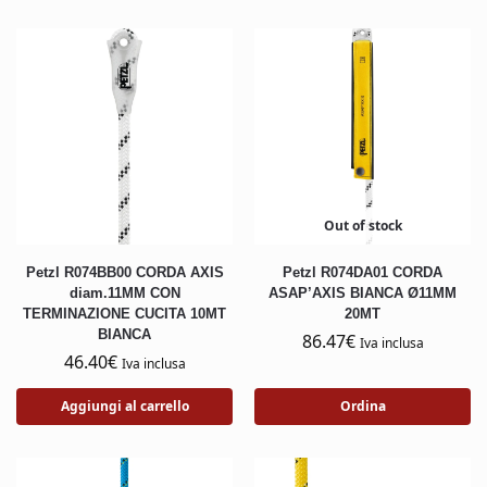
Out of stock
Petzl R074BB00 CORDA AXIS
Petzl R074DA01 CORDA
diam.11MM CON
ASAP’AXIS BIANCA Ø11MM
TERMINAZIONE CUCITA 10MT
20MT
BIANCA
86.47
€
Iva inclusa
46.40
€
Iva inclusa
Aggiungi al carrello
Ordina