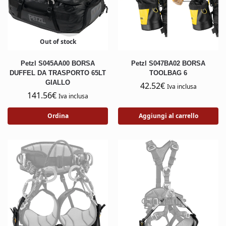
Out of stock
Petzl S045AA00 BORSA
Petzl S047BA02 BORSA
DUFFEL DA TRASPORTO 65LT
TOOLBAG 6
GIALLO
42.52
€
Iva inclusa
141.56
€
Iva inclusa
Ordina
Aggiungi al carrello