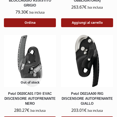
BLOCCAGGIO ASSISTITO
OBBLIGATORIA)
GRIGIO
263.67
€
Iva inclusa
79.30
€
Iva inclusa
Ordina
Aggiungi al carrello
Out of stock
Petzl D020CA01 I’D® EVAC
Petzl D021AA00 RIG
DISCENSORE AUTOFRENANTE
DISCENSORE AUTOFRENANTE
NERO
GIALLO
280.27
€
203.01
€
Iva inclusa
Iva inclusa