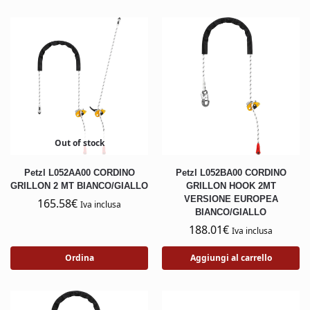
Out of stock
Petzl L052AA00 CORDINO
Petzl L052BA00 CORDINO
GRILLON 2 MT BIANCO/GIALLO
GRILLON HOOK 2MT
VERSIONE EUROPEA
165.58
€
Iva inclusa
BIANCO/GIALLO
188.01
€
Iva inclusa
Ordina
Aggiungi al carrello