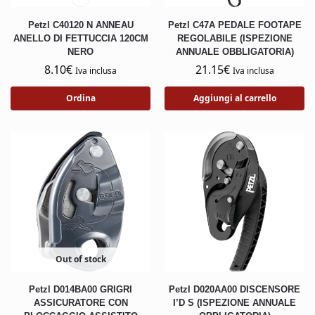
Petzl C40120 N ANNEAU
Petzl C47A PEDALE FOOTAPE
ANELLO DI FETTUCCIA 120CM
REGOLABILE (ISPEZIONE
NERO
ANNUALE OBBLIGATORIA)
8.10
€
21.15
€
Iva inclusa
Iva inclusa
Ordina
Aggiungi al carrello
Out of stock
Petzl D014BA00 GRIGRI
Petzl D020AA00 DISCENSORE
ASSICURATORE CON
I’D S (ISPEZIONE ANNUALE