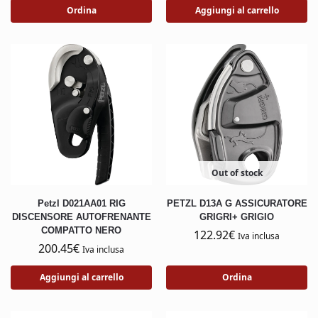
Ordina
Aggiungi al carrello
Out of stock
Petzl D021AA01 RIG
PETZL D13A G ASSICURATORE
DISCENSORE AUTOFRENANTE
GRIGRI+ GRIGIO
COMPATTO NERO
122.92
€
Iva inclusa
200.45
€
Iva inclusa
Aggiungi al carrello
Ordina