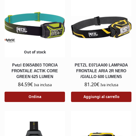
Out of stock
Petzl E065AB03 TORCIA
PETZL E071AA00 LAMPADA
FRONTALE ACTIK CORE
FRONTALE ARIA 2R NERO
GREEN 625 LUMEN
/GIALLO 600 LUMENS
84.59
€
81.20
€
Iva inclusa
Iva inclusa
Ordina
Aggiungi al carrello