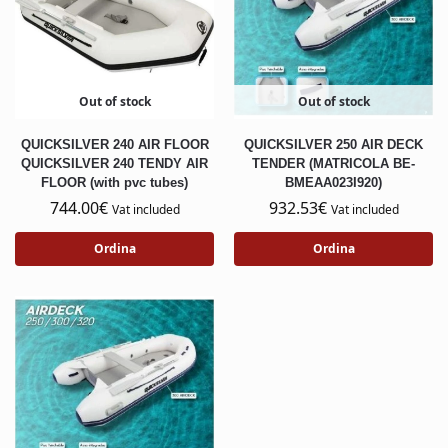
Out of stock
Out of stock
QUICKSILVER 240 AIR FLOOR
QUICKSILVER 250 AIR DECK
QUICKSILVER 240 TENDY AIR
TENDER (MATRICOLA BE-
FLOOR (with pvc tubes)
BMEAA023I920)
744.00
€
932.53
€
Vat included
Vat included
Ordina
Ordina