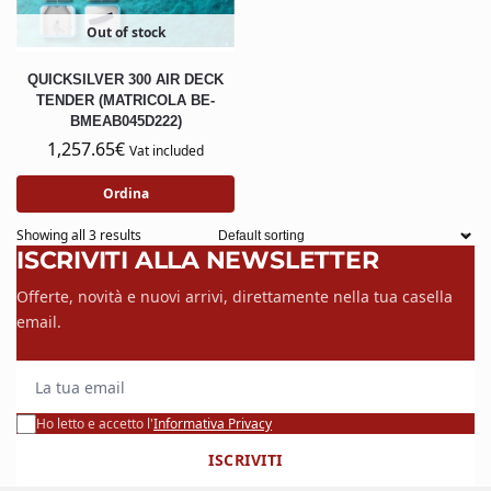
Out of stock
QUICKSILVER 300 AIR DECK
TENDER (MATRICOLA BE-
BMEAB045D222)
1,257.65
€
Vat included
Ordina
Showing all 3 results
ISCRIVITI ALLA NEWSLETTER
Offerte, novità e nuovi arrivi, direttamente nella tua casella
email.
La tua email
Ho letto e accetto l'
Informativa Privacy
ISCRIVITI