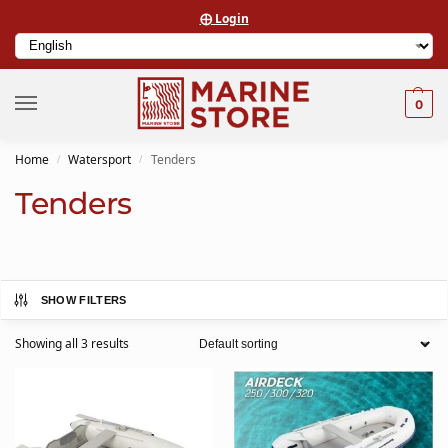
⨁ Login
0
Home
Watersport
Tenders
/
/
Tenders
SHOW FILTERS
Showing all 3 results