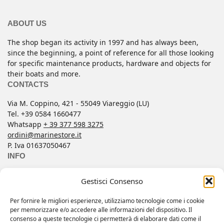
ABOUT US
The shop began its activity in 1997 and has always been,
since the beginning, a point of reference for all those looking
for specific maintenance products, hardware and objects for
their boats and more.
CONTACTS
Via M. Coppino, 421 - 55049 Viareggio (LU)
Tel. +39 0584 1660477
Whatsapp
+ 39 377 598 3275
ordini@marinestore.it
P. Iva 01637050467
INFO
Contacts
Gestisci Consenso
Conditions of Sale
FAQ
Per fornire le migliori esperienze, utilizziamo tecnologie come i cookie
per memorizzare e/o accedere alle informazioni del dispositivo. Il
My account
consenso a queste tecnologie ci permetterà di elaborare dati come il