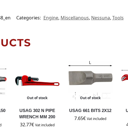
38_en
Categories:
Engine
,
Miscellanous
,
Nessuna
,
Tools
DUCTS
Out of stock
Out of stock
150
USAG 302 N PIPE
USAG 661 BITS 2X12
R
WRENCH MM 200
7.65
€
Vat included
32.77
€
d
Vat included