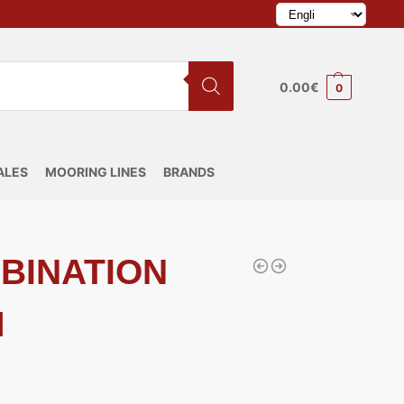
0.00
€
0
ALES
MOORING LINES
BRANDS
BINATION
M