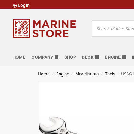
⨁ Login
HOME
COMPANY
SHOP
DECK
ENGINE
Home
Engine
Miscellanous
Tools
USAG 
/
/
/
/