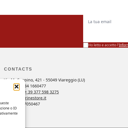
La tua email
Ho letto e accetto l'
Infor
CONTACTS
Via M. Coppino, 421 - 55049 Viareggio (LU)
ng
Tel. +39 0584 1660477
r
Whatsapp
+ 39 377 598 3275
ordini@marinestore.it
queste
P. Iva 01637050467
azione o ID
egativamente