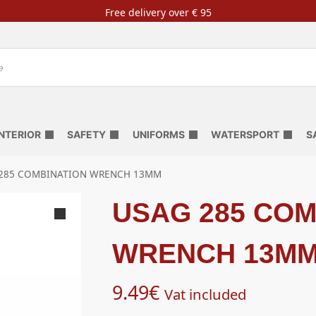
Free delivery over € 95
INTERIOR
SAFETY
UNIFORMS
WATERSPORT
S
285 COMBINATION WRENCH 13MM
USAG 285 COM
WRENCH 13M
9.49
€
Vat included