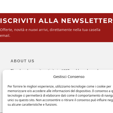
ISCRIVITI ALLA NEWSLETTER
Offerte, novità e nuovi arrivi, direttamente nella tua casella
email.
ABOUT US
The shop began its activity in 1997 and has always been,
since the beginning, a point of reference for all those looki
Gestisci Consenso
for specific maintenance products, hardware and objects fo
their boats and more.
Per fornire le migliori esperienze, utilizziamo tecnologie come i cookie per
memorizzare e/o accedere alle informazioni del dispositivo. Il consenso a 
tecnologie ci permetterà di elaborare dati come il comportamento di navig
unici su questo sito. Non acconsentire o ritirare il consenso può influire n
su alcune caratteristiche e funzioni.