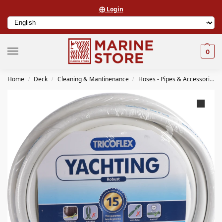
⨁ Login
0
Home
Deck
Cleaning & Mantinenance
Hoses - Pipes & Accessories
/
/
/