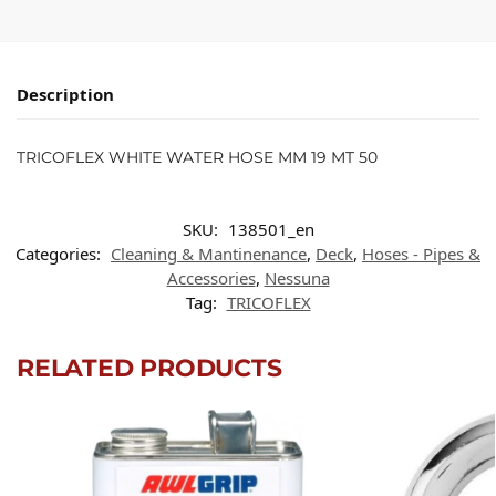
Description
TRICOFLEX WHITE WATER HOSE MM 19 MT 50
SKU:
138501_en
Categories:
Cleaning & Mantinenance
,
Deck
,
Hoses - Pipes &
Accessories
,
Nessuna
Tag:
TRICOFLEX
RELATED PRODUCTS