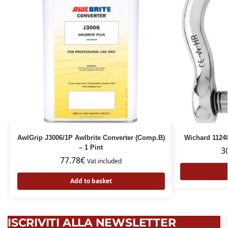
AwlGrip J3006/1P Awlbrite Converter (Comp.B)
Wichard 1124
– 1 Pint
3
77.78
€
Vat included
Add to basket
ISCRIVITI ALLA NEWSLETTER