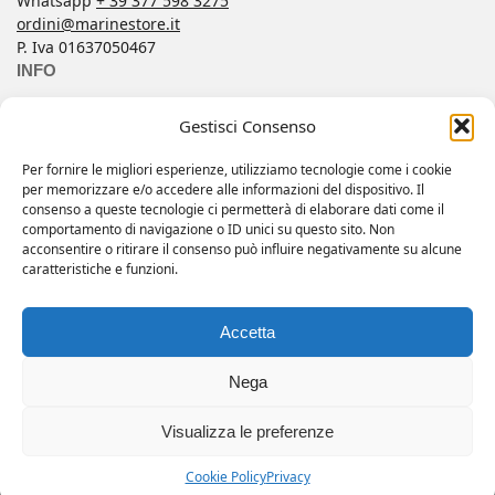
Whatsapp
+ 39 377 598 3275
ordini@marinestore.it
P. Iva 01637050467
INFO
Contacts
Gestisci Consenso
Conditions of Sale
FAQ
Per fornire le migliori esperienze, utilizziamo tecnologie come i cookie
per memorizzare e/o accedere alle informazioni del dispositivo. Il
My account
consenso a queste tecnologie ci permetterà di elaborare dati come il
Privacy Policy
comportamento di navigazione o ID unici su questo sito. Non
acconsentire o ritirare il consenso può influire negativamente su alcune
Wishlist
caratteristiche e funzioni.
Copyright 2025 © All rights reserved.
Accetta
Web by
Eclectic Design
Nega
Visualizza le preferenze
All pricese are VAT included.
Reg. Imp. Lucca 3457397. R.E.A. Lucca 207013
Cookie Policy
Privacy