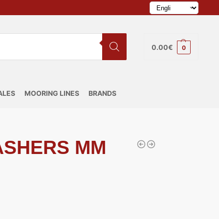
0.00
€
0
ALES
MOORING LINES
BRANDS
ASHERS MM