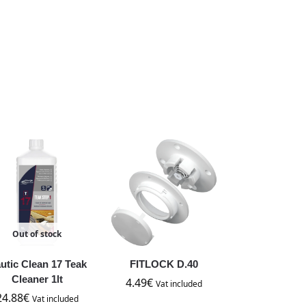
Out of stock
utic Clean 17 Teak
FITLOCK D.40
Cleaner 1lt
4.49
€
Vat included
24.88
€
Vat included