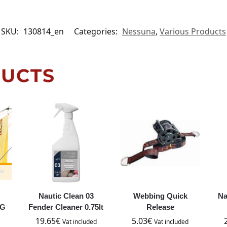
SKU:
130814_en
Categories:
Nessuna
,
Various Products
DUCTS
Nautic Clean 03
Webbing Quick
Na
IG
Fender Cleaner 0.75lt
Release
19.65
€
5.03
€
Vat included
Vat included