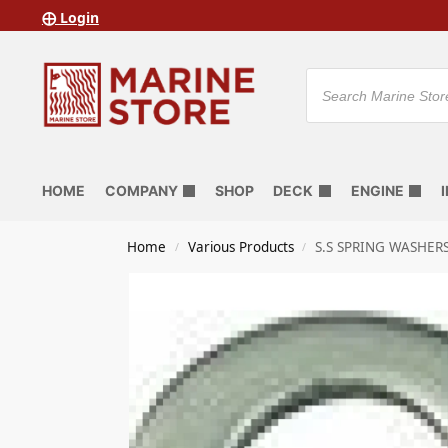
⨁ Login
HOME
COMPANY
SHOP
DECK
ENGINE
Home
Various Products
S.S SPRING WASHER
/
/