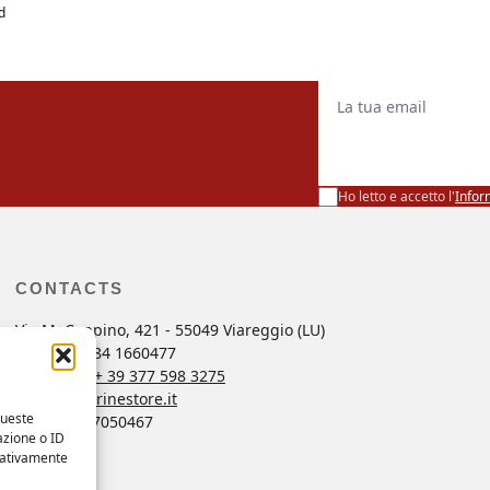
d
La tua email
Ho letto e accetto l'
Infor
CONTACTS
Via M. Coppino, 421 - 55049 Viareggio (LU)
ng
Tel. +39 0584 1660477
r
Whatsapp
+ 39 377 598 3275
ordini@marinestore.it
queste
P. Iva 01637050467
azione o ID
egativamente