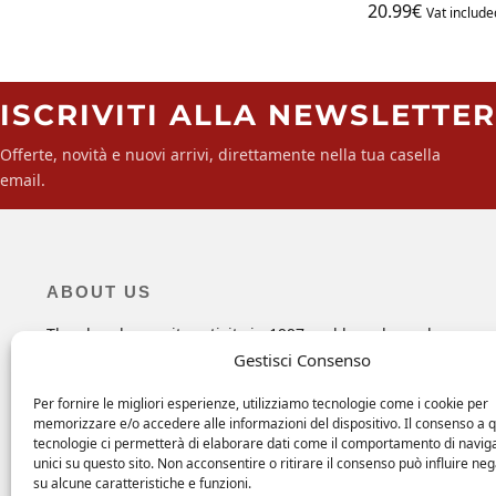
20.99
€
Vat include
ISCRIVITI ALLA NEWSLETTER
Offerte, novità e nuovi arrivi, direttamente nella tua casella
email.
ABOUT US
The shop began its activity in 1997 and has always been,
since the beginning, a point of reference for all those looki
Gestisci Consenso
for specific maintenance products, hardware and objects fo
their boats and more.
Per fornire le migliori esperienze, utilizziamo tecnologie come i cookie per
memorizzare e/o accedere alle informazioni del dispositivo. Il consenso a 
tecnologie ci permetterà di elaborare dati come il comportamento di navig
unici su questo sito. Non acconsentire o ritirare il consenso può influire n
su alcune caratteristiche e funzioni.