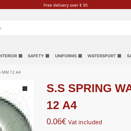
Free delivery over € 95
INTERIOR
SAFETY
UNIFORMS
WATERSPORT
S
S MM 12 A4
S.S SPRING W
12 A4
0.06
€
Vat included