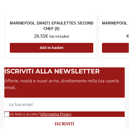
MARINEPOOL 1004271 EPAULETTES SECOND
MARINEPOOL 1
CHEF (II)
26.55
€
4
Vat included
Add to basket
ISCRIVITI ALLA NEWSLETTER
Offerte, novità e nuovi arrivi, direttamente nella tua casella
email.
La tua email
Ho letto e accetto l'
Informativa Privacy
ISCRIVITI