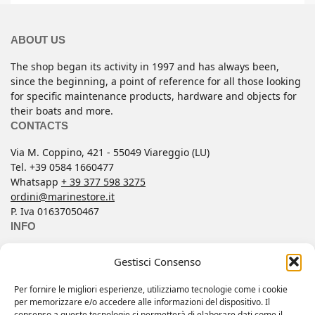
ABOUT US
The shop began its activity in 1997 and has always been,
since the beginning, a point of reference for all those looking
for specific maintenance products, hardware and objects for
their boats and more.
CONTACTS
Via M. Coppino, 421 - 55049 Viareggio (LU)
Tel. +39 0584 1660477
Whatsapp
+ 39 377 598 3275
ordini@marinestore.it
P. Iva 01637050467
INFO
Contacts
Gestisci Consenso
Conditions of Sale
FAQ
Per fornire le migliori esperienze, utilizziamo tecnologie come i cookie
per memorizzare e/o accedere alle informazioni del dispositivo. Il
My account
consenso a queste tecnologie ci permetterà di elaborare dati come il