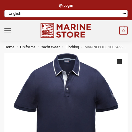
⨁ Login
0
Home
Uniforms
Yacht Wear
Clothing
MARINEPOOL 1003458 MEN’S GORDON POLO
/
/
/
/